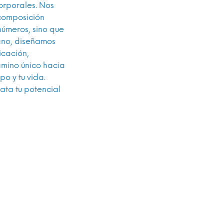
orporales. Nos
 composición
números, sino que
mano, diseñamos
icación,
camino único hacia
o y tu vida.
ata tu potencial