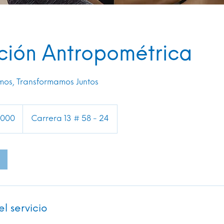
ción Antropométrica
os, Transformamos Juntos
.000
Carrera 13 # 58 - 24
s
l servicio