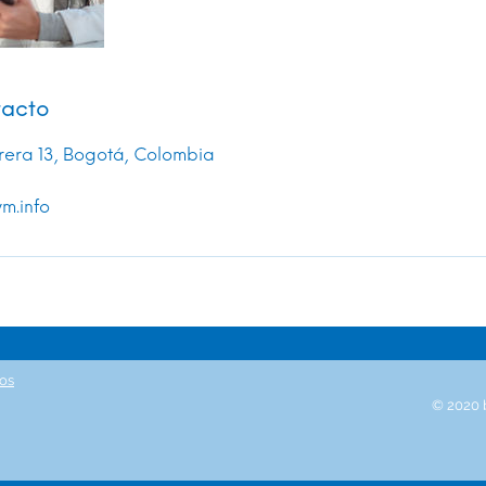
tacto
rera 13, Bogotá, Colombia
m.info
tos
© 2020 b