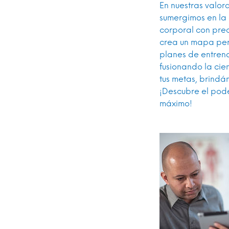
En nuestras valor
sumergimos en la
corporal con prec
crea un mapa pers
planes de entren
fusionando la cie
tus metas, brindá
¡Descubre el pode
máximo!