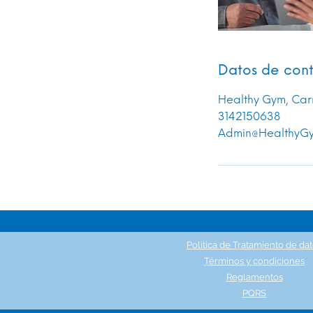
Datos de con
Healthy Gym, Car
3142150638
Admin@HealthyGy
Política de Tratamiento de da
Términos y condiciones
Reglamentos
PQRS