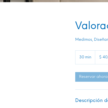
Valora
Medimos, Diseñam
40.000
pesos
30 min
3
$ 40
colombiano
0
m
Reservar ahora
i
n
Descripción de