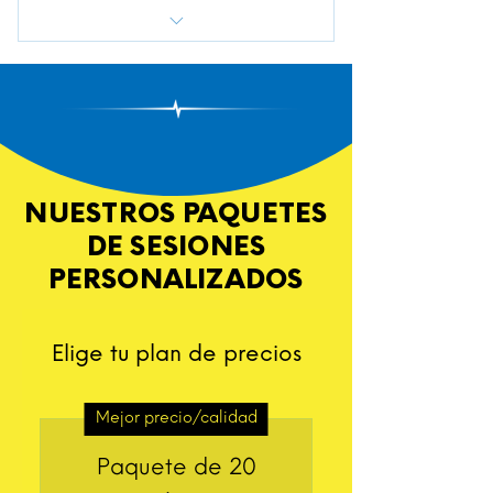
Medidas Antropométricas
Perimetros
Composición del cuerpo
Plan de entrenamiento
NUESTROS PAQUETES
Válido solo la primer vez
DE SESIONES
PERSONALIZADOS
Elige tu plan de precios
Mejor precio/calidad
Paquete de 20