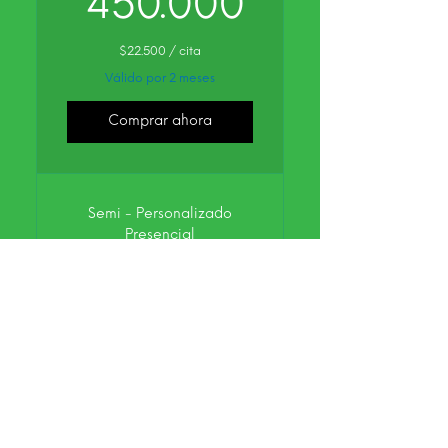
450.000$
450.000
$22.500 / cita
Válido por 2 meses
Comprar ahora
Semi - Personalizado
Presencial
Paquete de 12
sesiones
$