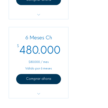
APP Healthy Gym
Valoración Antropométrica
6 Meses Ch
+ Todo lo del Primer Mes
$
480.000
480.000
$80.000 / mes
Válido por 6 meses
Comprar ahora
Valoración y descuentos en
el SPA