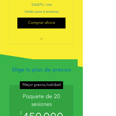
$36.875 / cita
Valido para 6 semanas
Comprar ahora
Entrenamiento
Personalizado Presencial
Elige tu plan de precios
Mejor precio/calidad
Paquete de 20
sesiones
$