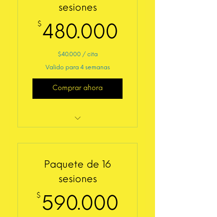
sesiones
$
480.000$
480.000
$40.000 / cita
Valido para 4 semanas
Comprar ahora
Entrenamiento
Personalizado Presencial
Paquete de 16
sesiones
$
590.000$
590.000