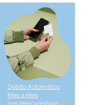
+ Todo lo del trimestre
Débito Automático
Mes a Mes
con MercadoPago