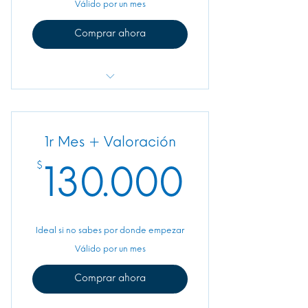
Válido por un mes
Comprar ahora
Acceso a la APP
+ Todo lo del Primer Mes
1r Mes + Valoración
130.00
$
130.000
Ideal si no sabes por donde empezar
Válido por un mes
Comprar ahora